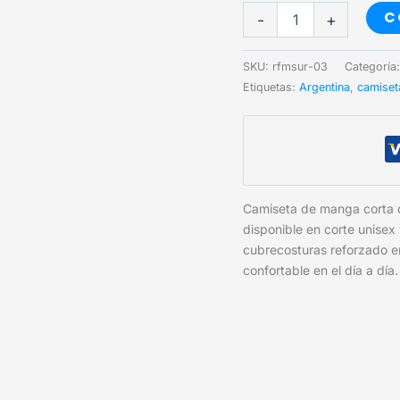
FM
C
-
+
SUR
03
cantidad
SKU:
rfmsur-03
Categoría
Etiquetas:
Argentina
,
camiset
Camiseta de manga corta
disponible en corte unisex
cubrecosturas reforzado e
confortable en el día a día.