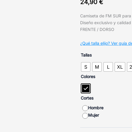
24,90
€
Camiseta de FM SUR para o
Diseño exclusivo y calida
FRENTE / DORSO
¿Qué talla elijo? Ver guía de
Tallas
S
M
L
XL
Colores
Cortes
Hombre
Mujer