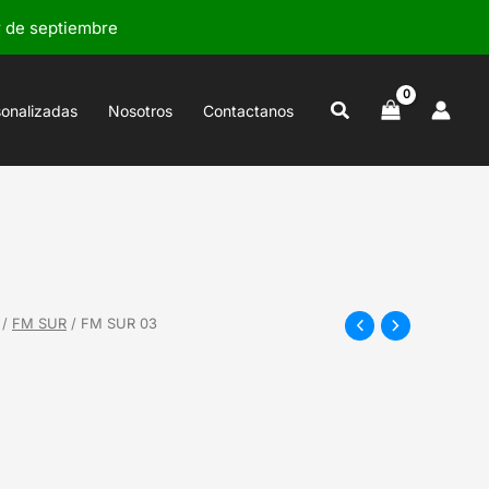
r de septiembre
Buscar
sonalizadas
Nosotros
Contactanos
/
FM SUR
/ FM SUR 03