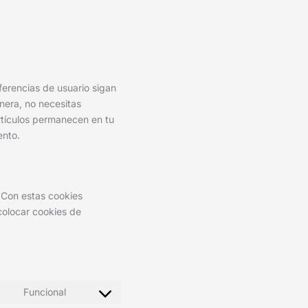
erencias de usuario sigan
anera, no necesitas
artículos permanecen en tu
ento.
. Con estas cookies
colocar cookies de
Funcional
Consent