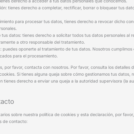
ienes derecho a acceder a tus datos personales que conocemos.
ión: tienes derecho a completar, rectificar, borrar o bloquear tus da
imiento para procesar tus datos, tienes derecho a revocar dicho con
rsonales.
tus datos: tienes derecho a solicitar todos tus datos personales al 
egramente a otro responsable del tratamiento.
: puedes oponerte al tratamiento de tus datos. Nosotros cumplimos
ficados para el procesamiento.
, por favor, contacta con nosotros. Por favor, consulta los detalles 
e cookies. Si tienes alguna queja sobre cómo gestionamos tus datos, n
én tienes derecho a enviar una queja a la autoridad supervisora (la a
tacto
rios sobre nuestra política de cookies y esta declaración, por favor
s de contacto: