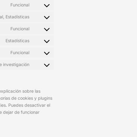
to
Funcional
Consent
service
to
complianz
l, Estadísticas
Consent
service
to
wordpress
Funcional
Consent
service
to
woocommerce
Estadísticas
Consent
service
to
stripe
Funcional
Consent
service
to
sourcebuster-
e investigación
Consent
service
js
to
litespeed
service
varios
xplicación sobre las
orías de cookies y plugins
ies. Puedes desactivar el
e dejar de funcionar