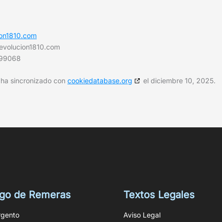
ion1810.com
revolucion1810.com
899068
e ha sincronizado con
cookiedatabase.org
el diciembre 10, 2025.
ogo de Remeras
Textos Legales
rgento
Aviso Legal