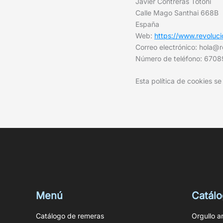
Javier Contreras Totoni
Calle Mago Santhai 668B
España
Web:
https://www.revoluc
Correo electrónico:
hola@
Número de teléfono: 670
Esta política de cookies s
Menú
Catál
Catálogo de remeras
Orgullo a