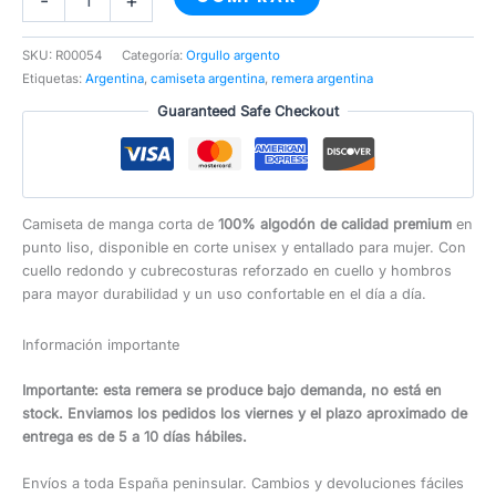
-
+
Todo
Tranca
cantidad
SKU:
R00054
Categoría:
Orgullo argento
Etiquetas:
Argentina
,
camiseta argentina
,
remera argentina
Guaranteed Safe Checkout
Camiseta de manga corta de
100% algodón de calidad premium
en
punto liso, disponible en corte unisex y entallado para mujer. Con
cuello redondo y cubrecosturas reforzado en cuello y hombros
para mayor durabilidad y un uso confortable en el día a día.
Información importante
Importante: esta remera se produce bajo demanda, no está en
stock. Enviamos los pedidos los viernes y el plazo aproximado de
entrega es de 5 a 10 días hábiles.
Envíos a toda España peninsular. Cambios y devoluciones fáciles