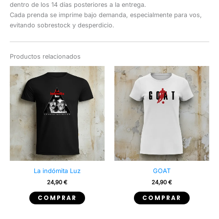
dentro de los 14 días posteriores a la entrega.
Cada prenda se imprime bajo demanda, especialmente para vos,
evitando sobrestock y desperdicio.
Productos relacionados
La indómita Luz
GOAT
24,90
€
24,90
€
Este
Este
COMPRAR
COMPRAR
producto
producto
tiene
tiene