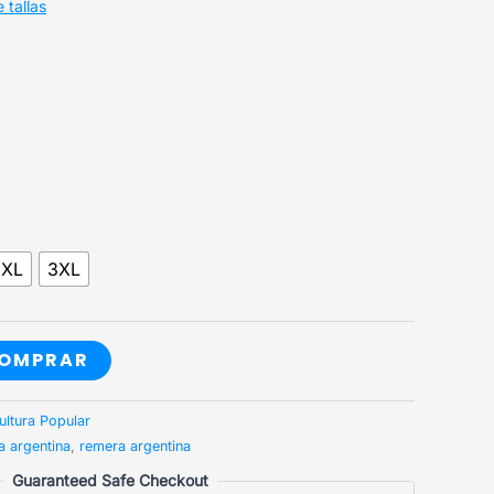
 tallas
2XL
3XL
OMPRAR
ultura Popular
a argentina
,
remera argentina
Guaranteed Safe Checkout