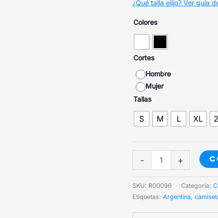
¿Qué talla elijo? Ver guía de
Colores
Cortes
Hombre
Mujer
Tallas
S
M
L
XL
Italpark
C
-
+
cantidad
SKU:
R00096
Categoría:
C
Etiquetas:
Argentina
,
camiset