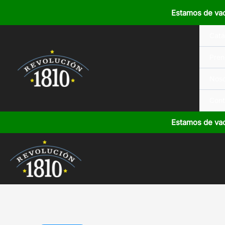
Ir
Estamos de va
al
contenido
Catá
Pren
Noso
Cont
Estamos de va