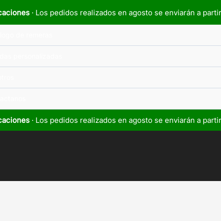
caciones
· Los pedidos realizados en agosto se enviarán a parti
logo de remeras
das personalizadas
tros
actanos
caciones
· Los pedidos realizados en agosto se enviarán a parti