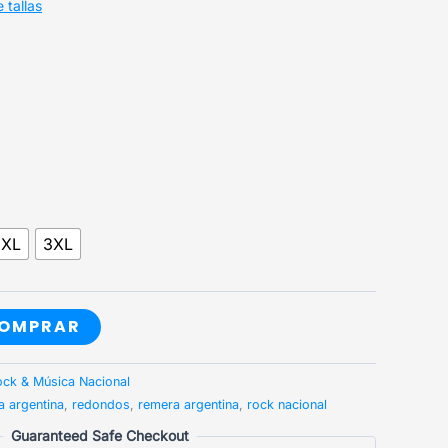
 tallas
2XL
3XL
OMPRAR
ck & Música Nacional
a argentina
,
redondos
,
remera argentina
,
rock nacional
Guaranteed Safe Checkout