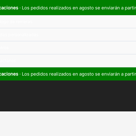
caciones
· Los pedidos realizados en agosto se enviarán a parti
logo de remeras
das personalizadas
tros
actanos
caciones
· Los pedidos realizados en agosto se enviarán a parti