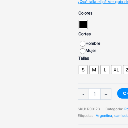
¿Qué talla elijo? Ver guía de
Colores
Cortes
Hombre
Mujer
Tallas
S
M
L
XL
Maldición
C
-
+
cantidad
SKU:
R00123
Categoría:
Ro
Etiquetas:
Argentina
,
camiset