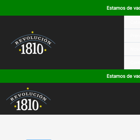
Ir
Estamos de va
al
contenido
Catá
Pren
Noso
Cont
Estamos de va