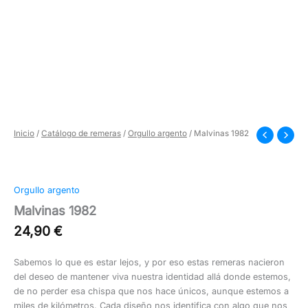
Inicio
/
Catálogo de remeras
/
Orgullo argento
/ Malvinas 1982
Orgullo argento
Malvinas 1982
24,90
€
Sabemos lo que es estar lejos, y por eso estas remeras nacieron
del deseo de mantener viva nuestra identidad allá donde estemos,
de no perder esa chispa que nos hace únicos, aunque estemos a
miles de kilómetros. Cada diseño nos identifica con algo que nos