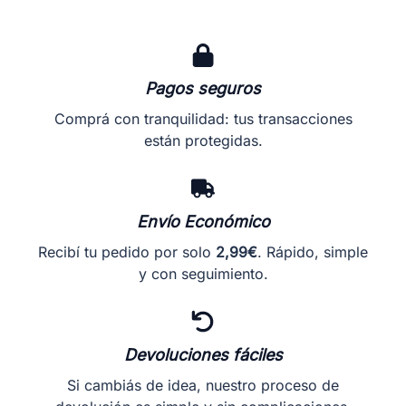
opciones
se
se
pueden
pueden
elegir
elegir
en
en
la
Pagos seguros
la
página
Comprá con tranquilidad: tus transacciones
página
de
están protegidas.
de
producto
producto
Envío Económico
Recibí tu pedido por solo
2,99€
. Rápido, simple
y con seguimiento.
Devoluciones fáciles
Si cambiás de idea, nuestro proceso de