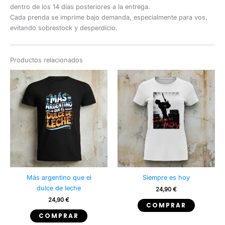
dentro de los 14 días posteriores a la entrega.
Cada prenda se imprime bajo demanda, especialmente para vos,
evitando sobrestock y desperdicio.
Productos relacionados
Más argentino que el
Siempre es hoy
dulce de leche
24,90
€
24,90
€
Este
COMPRAR
Este
producto
COMPRAR
producto
tiene