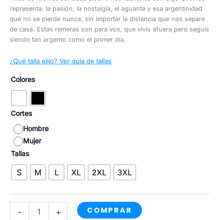
representa: la pasión, la nostalgia, el aguante y esa argentinidad
que no se pierde nunca, sin importar la distancia que nos separe
de casa. Estas remeras son para vos, que vivís afuera pero seguís
siendo tan argento como el primer día.
¿Qué talla elijo? Ver guía de tallas
Colores
Cortes
Hombre
Mujer
Tallas
S
M
L
XL
2XL
3XL
Malvinas
COMPRAR
-
+
1982