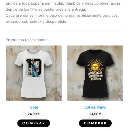
Envíos a toda España peninsular. Cambios y devoluciones fáciles
dentro de los 14 días posteriores a la entrega.
Cada prenda se imprime bajo demanda, especialmente para vos,
evitando sobrestock y desperdicio.
Productos relacionados
Goat
Sol de Mayo
24,90
€
24,90
€
Este
Este
COMPRAR
COMPRAR
producto
producto