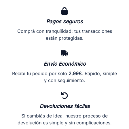
se
se
pueden
pueden
elegir
elegir
en
en
Pagos seguros
la
la
Comprá con tranquilidad: tus transacciones
página
página
están protegidas.
de
de
producto
producto
Envío Económico
Recibí tu pedido por solo
2,99€
. Rápido, simple
y con seguimiento.
Devoluciones fáciles
Si cambiás de idea, nuestro proceso de
devolución es simple y sin complicaciones.