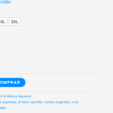
 tallas
2XL
3XL
OMPRAR
k & Música Nacional
a argentina
,
el flaco spinetta
,
remera argentina
,
rock
etta