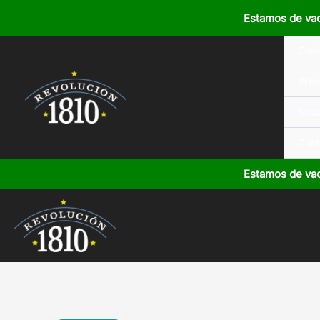
Ir
Estamos de va
al
contenido
Catá
Pren
Noso
Cont
Estamos de va