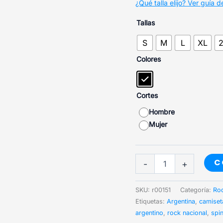
¿Qué talla elijo? Ver guía de
Tallas
S
M
L
XL
Colores
Cortes
Hombre
Mujer
Peluson
C
-
+
on
milk
cantidad
SKU:
r00151
Categoría:
Roc
Etiquetas:
Argentina
,
camiset
argentino
,
rock nacional
,
spin