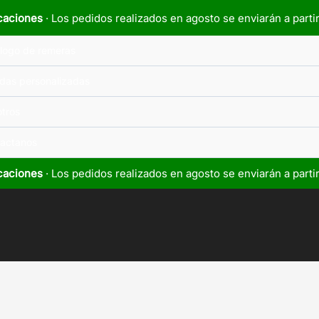
caciones
· Los pedidos realizados en agosto se enviarán a parti
logo de remeras
das personalizadas
tros
actanos
caciones
· Los pedidos realizados en agosto se enviarán a parti