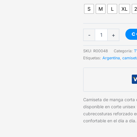
S
M
L
XL
Patoruzú
C
-
+
cantidad
SKU:
R00048
Categoría:
T
Etiquetas:
Argentina
,
camiset
Camiseta de manga corta
disponible en corte unisex
cubrecosturas reforzado e
confortable en el día a día.