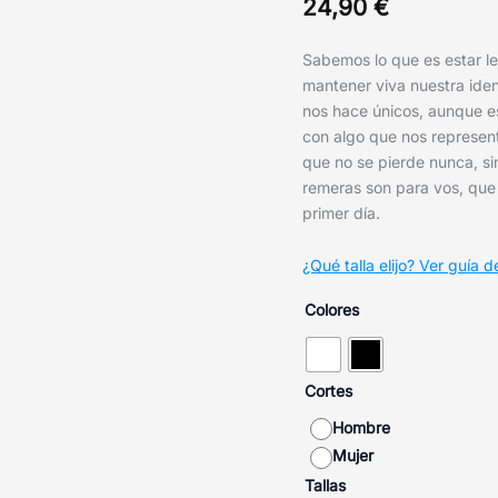
24,90
€
Sabemos lo que es estar le
mantener viva nuestra ide
nos hace únicos, aunque es
con algo que nos representa
que no se pierde nunca, si
remeras son para vos, que 
primer día.
¿Qué talla elijo? Ver guía de
Colores
Cortes
Hombre
Mujer
Tallas