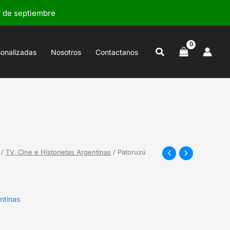
r de septiembre
Buscar
sonalizadas
Nosotros
Contactanos
/
TV, Cine e Historietas Argentinas
/ Patoruzú
ntinas