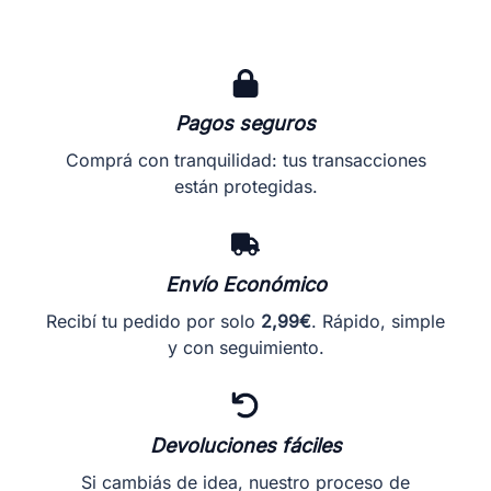
Las
Las
opciones
opciones
se
se
pueden
pueden
elegir
elegir
en
en
Pagos seguros
la
la
Comprá con tranquilidad: tus transacciones
página
página
están protegidas.
de
de
producto
producto
Envío Económico
Recibí tu pedido por solo
2,99€
. Rápido, simple
y con seguimiento.
Devoluciones fáciles
Si cambiás de idea, nuestro proceso de