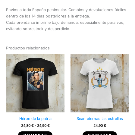
Envíos a toda España peninsular. Cambios y devoluciones fáciles
dentro de los 14 días posteriores a la entrega.
Cada prenda se imprime bajo demanda, especialmente para vos,
evitando sobrestock y desperdicio.
Productos relacionados
Héroe de la patria
Sean eternas las estrellas
Rango
24,80
€
-
24,90
€
24,90
€
de
Este
Este
precios: