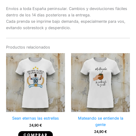
Envíos a toda España peninsular. Cambios y devoluciones fáciles
dentro de los 14 días posteriores a la entrega.
Cada prenda se imprime bajo demanda, especialmente para vos,
evitando sobrestock y desperdicio.
Productos relacionados
Sean eternas las estrellas
Mateando se entiende la
gente
24,90
€
24,90
€
Este
COMPRAR