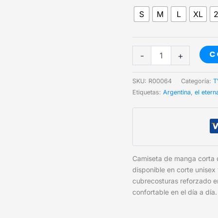
S
M
L
XL
El
C
-
+
eternauta
cantidad
SKU:
R00064
Categoría:
T
Etiquetas:
Argentina
,
el etern
Camiseta de manga corta
disponible en corte unisex
cubrecosturas reforzado e
confortable en el día a día.