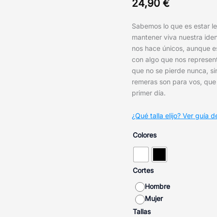
24,90
€
Sabemos lo que es estar le
mantener viva nuestra ide
nos hace únicos, aunque es
con algo que nos representa
que no se pierde nunca, si
remeras son para vos, que 
primer día.
¿Qué talla elijo? Ver guía de
Colores
Cortes
Hombre
Mujer
Tallas