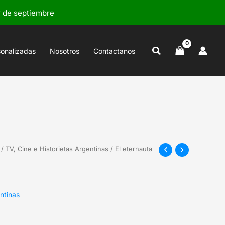
r de septiembre
Buscar
sonalizadas
Nosotros
Contactanos
/
TV, Cine e Historietas Argentinas
/ El eternauta
ntinas